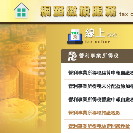
:::
跳
到
主
要
:::
內
線上
容
繳稅
區
tax online
塊
營利事業所得稅
營利事業所得稅結算申報自繳
營利事業所得稅未分配盈餘加徵
營利事業所得稅暫繳申報自繳
營利事業所得稅扣繳稅款
營利事業所得稅核定開徵稅款