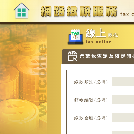
:::
跳
到
主
要
:::
內
線上
容
繳稅
區
tax online
塊
營業稅查定及核定開
繳款類別(必填)
銷帳編號(必填)
繳款金額(必填)