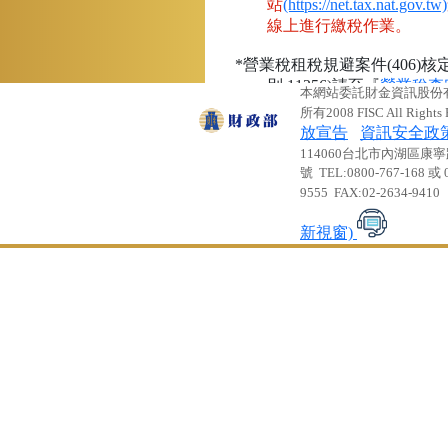
站
(https://net.tax.nat.gov.tw)
線上進行繳稅作業。
*營業稅租稅規避案件(406)
別:11256)請至『
營業稅查
:::
本網站委託財金資訊股份
納。
所有2008 FISC All Rights 
放宣告
資訊安全政
114060台北市內湖區康寧
號 TEL:0800-767-168 或 0
9555 FAX:02-2634-9410
新視窗)